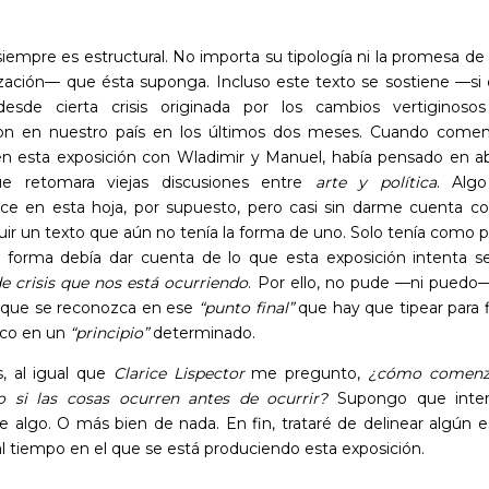
 siempre es estructural. No importa su tipología ni la promesa de
ización— que ésta suponga. Incluso este texto se sostiene —si 
esde cierta crisis originada por los cambios vertiginoso
on en nuestro país en los últimos dos meses. Cuando come
 en esta exposición con Wladimir y Manuel, había pensado en a
ue retomara viejas discusiones entre
arte y política
. Alg
e en esta hoja, por supuesto, pero casi sin darme cuenta 
uir un texto que aún no tenía la forma de uno. Solo tenía como 
 forma debía dar cuenta de lo que esta exposición intenta s
e crisis que nos está ocurriendo
. Por ello, no pude —ni puedo—
 que se reconozca en ese
“punto final”
que hay que tipear para fi
co en un
“principio”
determinado.
, al igual que
Clarice Lispector
me pregunto,
¿cómo comenza
 si las cosas ocurren antes de ocurrir?
Supongo que inten
e algo. O más bien de nada. En fin, trataré de delinear algún 
al tiempo en el que se está produciendo esta exposición.