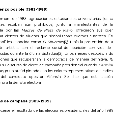
enzo posible (1983-1989)
embre de 1983, agrupaciones estudiantiles universitarias (los c
ntes estaban aún prohibidos) junto a manifestantes de l
da por las
Madres de Plaza de Mayo
, ofrecieron sus cue
ar cientos de siluetas que simbolizaban cuerpos ausentes. Es
-política conocida como
El Siluetazo
[1]
,
tenía la pretensión de ar
ón artística con el reclamo social de aparición con vida de
cidas durante la última dictadura
[2]
. Unos meses después, a do
ciones que recuperarían la democracia de manera definitiva,
Í
ba su discurso de cierre de campaña presidencial cuando
Herminio
ego un ataúd pintado con los colores representativos del radica
el candidato opositor, Alfonsín. Se dice que esta acción
smo a la derrota electoral.
s de campaña (1989-1999)
cerse el resultado de las elecciones presidenciales del año 198