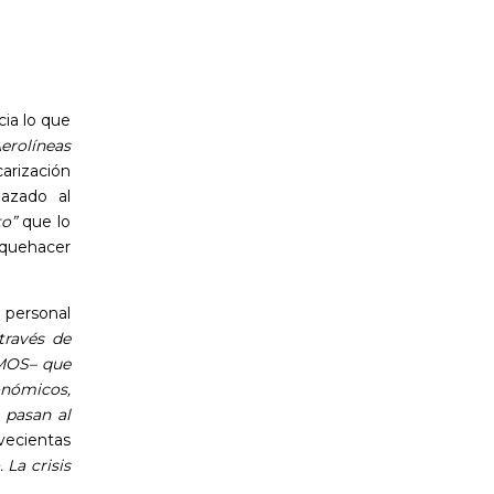
ia lo que
erolíneas
arización
azado al
to”
que lo
quehacer
 personal
través de
EMOS– que
onómicos,
e pasan al
ovecientas
 La crisis