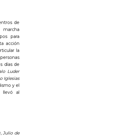
entros de
a marcha
rpos para
ta acción
ticular la
 personas
s días de
talo Luder
 Iglesias
lismo y el
 llevó al
9,
Julio de