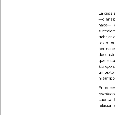
La crisis
—o final
hace— d
sucedier
trabajar
texto q
permanec
deconstr
que esta
tiempo d
un texto
ni tampo
Entonces
comienzo
cuenta d
relación 