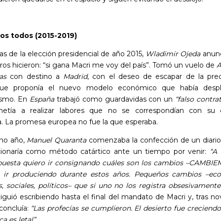
os todos (2015-2019)
as de la elección presidencial de año 2015,
Wladimir Ojeda
anunc
ros hicieron: “si gana Macri me voy del país”. Tomó un vuelo de
A
as
con destino a
Madrid
, con el deseo de escapar de la prec
 que proponía el nuevo modelo económico que había despl
ismo. En
España
trabajó como guardavidas con un
“falso contra
etía a realizar labores que no se correspondían con su 
a. La promesa europea no fue la que esperaba.
mo año,
Manuel Quaranta
comenzaba la confección de un diario
ionaría como método catártico ante un tiempo por venir:
“A 
puesta quiero ir consignando cuáles son los cambios –CAMBI
 ir produciendo durante estos años. Pequeños cambios –ec
s, sociales, políticos– que si uno no los registra obsesivament
iguió escribiendo hasta el final del mandato de Macri y, tras n
concluía:
“Las profecías se cumplieron. El desierto fue creciendo.
 es letal”.