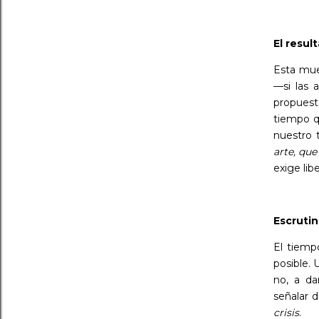
El resul
Esta mue
—si las 
propuesta
tiempo qu
nuestro 
arte, qu
exige lib
Escrutin
El tiemp
posible. 
no, a da
señalar 
crisis
.