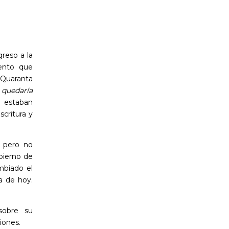
reso a la
iento que
Quaranta
 quedaría
estaban
critura y
,
pero no
bierno de
mbiado el
ía de hoy.
 sobre su
iones.