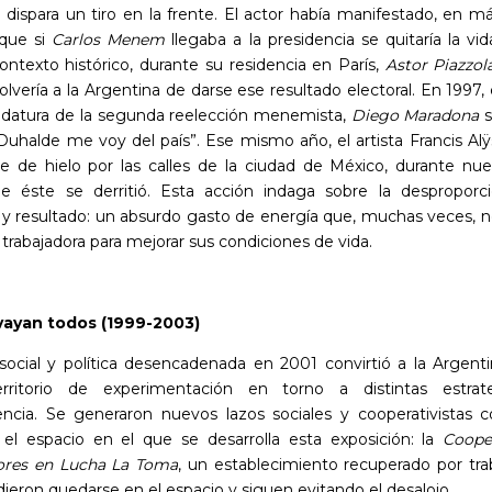
 dispara un tiro en la frente. El actor había manifestado, en m
 que si
Carlos Menem
llegaba a la presidencia se quitaría la vi
ntexto histórico, durante su residencia en París,
Astor Piazzol
lvería a la Argentina de darse ese resultado electoral. En 1997
didatura de la segunda reelección menemista,
Diego Maradona
s
 Duhalde me voy del país”. Ese mismo año, el artista Francis Al
e de hielo por las calles de la ciudad de México, durante nue
e éste se derritió. Esta acción indaga sobre la desproporc
 y resultado: un absurdo gasto de energía que, muchas veces, n
e trabajadora para mejorar sus condiciones de vida.
vayan todos (1999-2003)
s social y política desencadenada en 2001 convirtió a la Argent
erritorio de experimentación en torno a distintas estrat
encia. Se generaron nuevos lazos sociales y cooperativistas 
 el espacio en el que se desarrolla esta exposición: la
Coope
ores en Lucha La Toma
, un establecimiento recuperado por tra
ieron quedarse en el espacio y siguen evitando el desalojo.