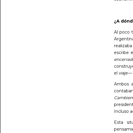
¿A dónd
Al poco 
Argentin
realizab
escribe 
encerra
construy
el viaje
Ambos ar
contaban
Cambie
president
Incluso 
Esta sit
pensamien