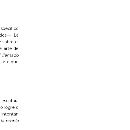
specífico
tica—. La
e sobre el
el arte de
l llamado
 arte que
escritura
o logre o
 intentan
la propia