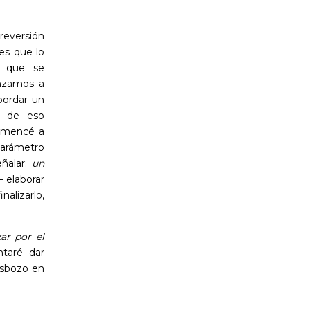
 reversión
es que lo
s que se
nzamos a
bordar un
o de eso
comencé a
parámetro
eñalar:
un
 elaborar
nalizarlo,
r por el
taré dar
esbozo en