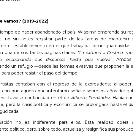
e vamos? (2019-2022)
tiempo de haber abandonado el país, Wladimir emprende su reg
a, no sin antes registrar parte de las tareas de mantenim
a en el establecimiento en el que trabajaba como guardavidas.
en una de sus tantas páginas diarias:
“La extraño a Cristina: me
do escuchando sus discursos hasta que vuelva”.
Ambos 
endo un refugio —desde las formas evasivas que proponen la es
—
para poder resistir el paso del tiempo.
tistas contaban con el regreso de la expresidenta al poder
 con que aquello que intentaron señalar sobre los años del go
mos
tuviese continuidad en el de
Alberto Fernández
. Había ca
e, pero la crisis política y económica se prolongaría hasta el d
agudizada.
uación no es indiferente para ellos. Esta realidad opera
to político, pero, sobre todo, actualiza y resignifica sus producc