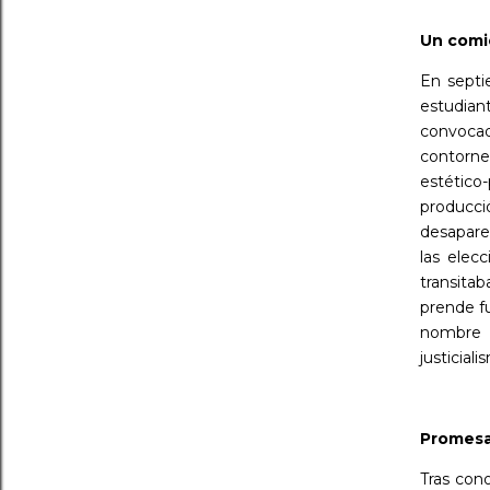
Un comi
En septi
estudia
convoca
contorne
estético
producci
desapare
las elec
transita
prende fu
nombre d
justiciali
Promesa
Tras cono