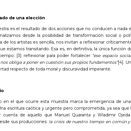
tado de una elección
stra es el resultado de dos acciones que no conducen a nada e
analizamos desde la posibilidad de transformación social o polí
 de los artistas es sencilla, nos invitan a reflexionar críticament
e estamos transitando. Esa es, en definitiva, la única función d
tiempo:
[3]
reflexionar para poder fortalecer
“ese espacio socia
e nos obliga a poner en cuestión sus propios fundamentos”
[4]
.
Un
ertad respecto de toda moral y discursividad imperante.
io
o en el que ocurre esta muestra marca la emergencia de una 
Una escritura caótica y urgente pero comprometida, ya sea que l
r cuenta de aquello que Manuel Quaranta y Wladimir Ojeda
desde sus producciones:
la crisis de nuestro tiempo en común y 