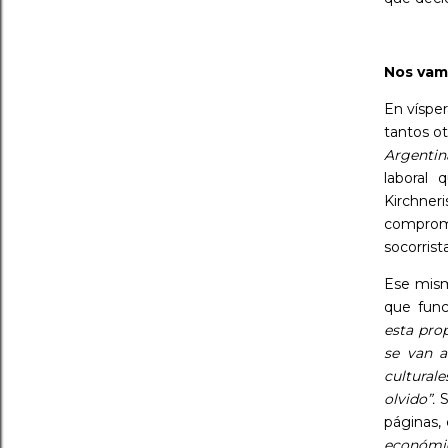
Nos vam
En vísper
tantos ot
Argentin
laboral
Kirchner
comprom
socorrist
Ese mis
que func
esta pro
se van a
culturale
olvido”.
S
páginas, 
económica