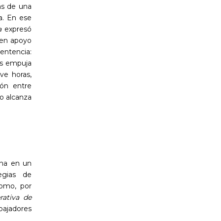
ás de una
da. En ese
a
expresó
, en apoyo
entencia:
ÿs empuja
ve horas,
ión entre
o alcanza
ina en un
egias de
como, por
rativa de
bajadores