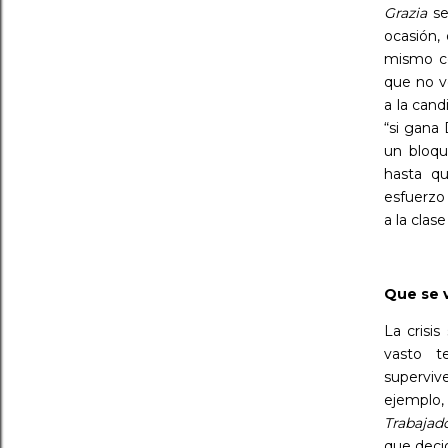
Grazia
se
ocasión,
mismo co
que no vo
a la can
“si gana
un bloqu
hasta qu
esfuerzo
a la clas
Q
ue se 
La crisi
vasto t
superviv
ejemplo,
Trabajad
que decid