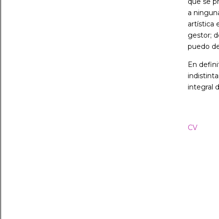
que se pr
a ninguna
artística
gestor; 
puedo de
En defini
indistint
integral 
CV