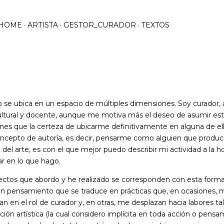
Ir al contenido principal
HOME
ARTISTA
GESTOR_CURADOR
TEXTOS
o se ubica en un espacio de múltiples dimensiones. Soy curador, a
ultural y docente, aunque me motiva más el deseo de asumir es
nes que la certeza de ubicarme definitivamente en alguna de ell
 concepto de autoría, es decir, pensarme como alguien que produ
del arte, es con el que mejor puedo describir mi actividad a la h
ar en lo que hago.
ectos que abordo y he realizado se corresponden con esta form
Un pensamiento que se traduce en prácticas que, en ocasiones, 
n en el rol de curador y, en otras, me desplazan hacia labores t
ción artística (la cual considero implícita en toda acción o pens