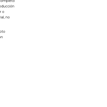
 completo
roducción
r o
al, no
opto
ón