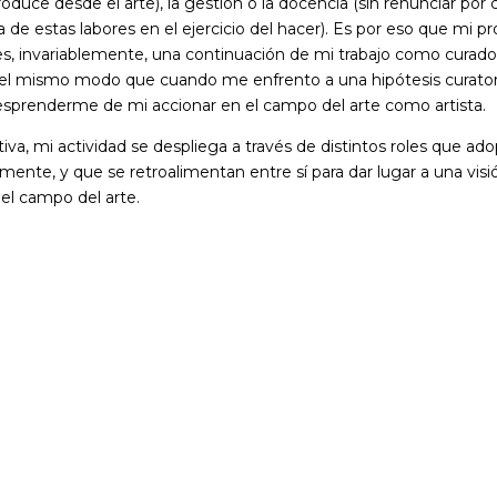
oduce desde el arte), la gestión o la docencia (sin renunciar por
 de estas labores en el ejercicio del hacer). Es por eso que mi p
 es, invariablemente, una continuación de mi trabajo como curado
del mismo modo que cuando me enfrento a una hipótesis curatori
sprenderme de mi accionar en el campo del arte como artista.
tiva, mi actividad se despliega a través de distintos roles que ad
amente, y que se retroalimentan entre sí para dar lugar a una visi
del campo del arte.