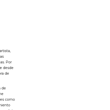
rtista,
tas
as. Por
ce desde
ora de
a de
me
ales como
amiento