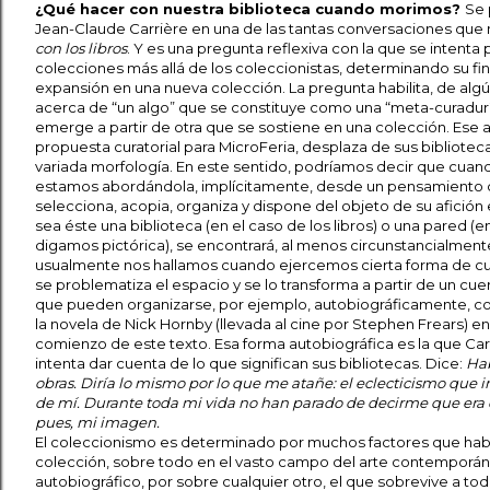
¿Qué hacer con nuestra biblioteca cuando morimos?
Se 
Jean-Claude Carrière en una de las tantas conversaciones qu
con los libros
. Y es una pregunta reflexiva con la que se intenta 
colecciones más allá de los coleccionistas, determinando su fin
expansión en una nueva colección. La pregunta habilita, de a
acerca de “un algo” que se constituye como una “meta-curadur
emerge a partir de otra que se sostiene en una colección. Ese 
propuesta curatorial para MicroFeria, desplaza de sus bibliote
variada morfología. En este sentido, podríamos decir que cua
estamos abordándola, implícitamente, desde un pensamiento cur
selecciona, acopia, organiza y dispone del objeto de su afició
sea éste una biblioteca (en el caso de los libros) o una pared (e
digamos pictórica), se encontrará, al menos circunstancialmente
usualmente nos hallamos cuando ejercemos cierta forma de cur
se problematiza el espacio y se lo transforma a partir de un c
que pueden organizarse, por ejemplo, autobiográficamente, 
la novela de Nick Hornby (llevada al cine por Stephen Frears) en 
comienzo de este texto. Esa forma autobiográfica es la que Ca
intenta dar cuenta de lo que significan sus bibliotecas. Dice:
Hab
obras. Diría lo mismo por lo que me atañe: el eclecticismo que 
de mí. Durante toda mi vida no han parado de decirme que era di
pues, mi imagen.
El coleccionismo es determinado por muchos factores que habil
colección, sobre todo en el vasto campo del arte contempor
autobiográfico, por sobre cualquier otro, el que sobrevive a to