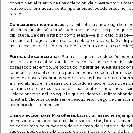
constituyen el cuerpo de una colección, de nuestra propia
imag
retrato que, en nuestra contemporaneidad, puede prescindir
rostro.
Colecciones incompletas.
Una biblioteca puede significar es
afición de un bibliófilo jamás podrá saciarse ante aquello que imp
biblioteca. Se dará ésta por completada —el bibliófilo lo sabe—
su muerte. Luego pasará a ser una colección acabada. Se disp
una nueva colección (probablemente dentro de otra colección)
Formas de coleccionar.
Sería difícil que una colección pueda
materializado. La obsesión del coleccionista no lo permitiría.
cosas todo el tiempo. De todo tipo. A partir de nuestras accione
conocimiento o el consumo pueden pensarse como formas co
hacer extensos inventarios sobre nuestras búsquedas en interne
archivo alojado en nuestras computadoras, sobre fotos que no
celular o sobre películas que terminan conformando nuestra c
Coleccionamos incluso aquello que olvidamos. Un libro aband
nuestra biblioteca puede ser redescubierto, luego de transcurri
asombro de la primera vez.
Una colección para MicroFeria.
Estas vitrinas reúnen ejempl
manuscritos, con dedicatorias, libros de artistas, libros interveni
coleccionistas, de curadores, de galeristas, de gestores, de ed
sus estantes, de sus bibliotecas, de sus mesas de feria. De las 