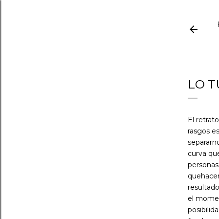
LO T
El retrat
rasgos e
separarno
curva que
personas
quehacer
resultad
el momen
posibilid