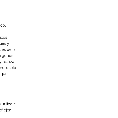
ado,
icos
cies y
ués de la
 algunos
 realiza
 protocolo
o que
utilizo el
eflejen