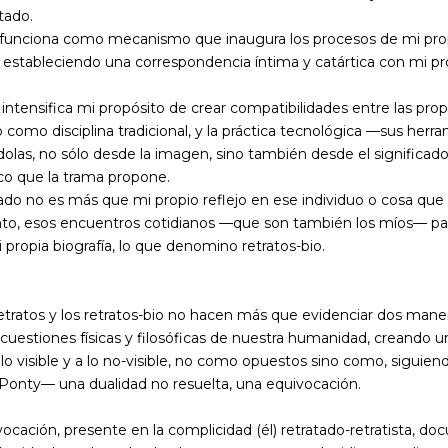
tado.
o funciona como mecanismo que inaugura los procesos de mi pro
, estableciendo una correspondencia íntima y catártica con mi pr
intensifica mi propósito de crear compatibilidades entre las pro
o como disciplina tradicional, y la práctica tecnológica —sus herr
olas, no sólo desde la imagen, sino también desde el significado
co que la trama propone.
ado no es más que mi propio reflejo en ese individuo o cosa que 
anto, esos encuentros cotidianos —que son también los míos— pa
i propia biografía, lo que denomino retratos-bio.
etratos y los retratos-bio no hacen más que evidenciar dos mane
cuestiones físicas y filosóficas de nuestra humanidad, creando 
 lo visible y a lo no-visible, no como opuestos sino como, siguien
Ponty— una dualidad no resuelta, una equivocación.
ocación, presente en la complicidad (él) retratado-retratista, d