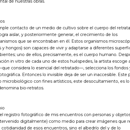
tal de nuestras obras.
tos
mple contacto de un medio de cultivo sobre el cuerpo del retrat
ogra aislar, y posteriormente generar, el crecimiento de los
anismos que se encontraban en él. Estos organismos microscóp
s y hongos) son capaces de vivir y adaptarse a diferentes superfi
ientes; uno de ellos, precisamente, es el cuerpo humano. Desp
ación in vitro de cada uno de estos huéspedes, la artista escoge
—que considera lo esencial del retratado—, selecciona los fondos y
otográfica. Entonces lo invisible deja de ser un inaccesible. Este
o microbiológico con fines artísticos, este desocultamiento, es l
denomina bio-retratos.
bio
del registro fotográfico de mis encuentros con personas y objetos 
intervenido digitalmente) como medio para crear imágenes que r
a cotidianidad de esos encuentros, sino el albedrío del y de lo