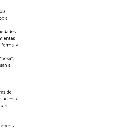
pia
opia
piedades
amientas
 formal y
“posa”;
san a
ras de
un acceso
do a
ocumenta