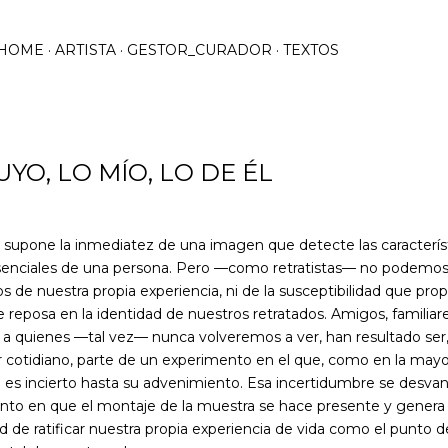
Ir al contenido principal
HOME
ARTISTA
GESTOR_CURADOR
TEXTOS
UYO, LO MÍO, LO DE ÉL
o supone la inmediatez de una imagen que detecte las caracterís
senciales de una persona. Pero —como retratistas— no podemo
s de nuestra propia experiencia, ni de la susceptibilidad que pr
 reposa en la identidad de nuestros retratados. Amigos, familiar
 a quienes —tal vez— nunca volveremos a ver, han resultado ser,
 cotidiano, parte de un experimento en el que, como en la mayor
o es incierto hasta su advenimiento. Esa incertidumbre se desva
to en que el montaje de la muestra se hace presente y genera 
ad de ratificar nuestra propia experiencia de vida como el punto d