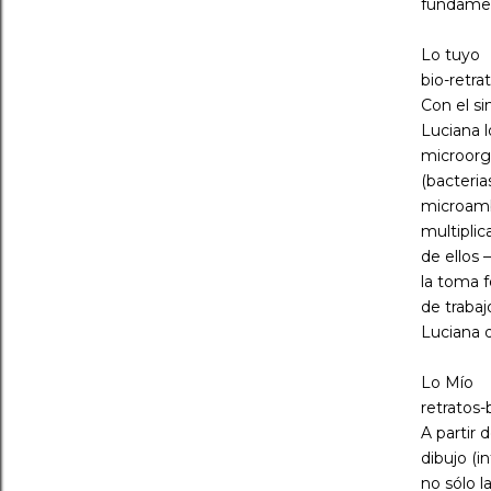
fundamen
Lo tuyo
bio-retra
Con el si
Luciana l
microorg
(bacteria
microamb
multiplic
de ellos 
la toma f
de trabaj
Luciana 
Lo Mío
retratos-
A partir 
dibujo (
no sólo l