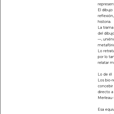
represen
El dibuj
reflexión
historia.
La trama 
del dibuj
—, uniénd
metafóri
Lo retrat
por lo t
relatar m
Lo de él
Los bio-r
concebir 
directo a
Merleau-
Esa equiv