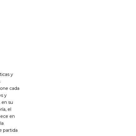
ticas y
s
opone cada
es y
 en su
ía, el
nece en
la
e partida