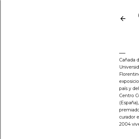
Cañada d
Universid
Florentin
exposicio
país y de
Centro Cu
(España),
premiado 
curador
2004 vive