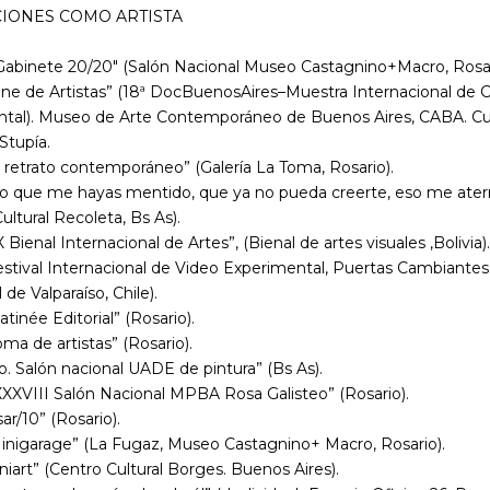
CIONES COMO ARTISTA
Gabinete 20/20" (
Salón Nacional
Museo Castagnino+Macro, Rosar
Cine de Artistas” (18ª DocBuenosAires–Muestra Internacional de 
al). Museo de Arte Contemporáneo de Buenos Aires, CABA. Cur
Stupía.
l retrato contemporáneo” (Galería La Toma, Rosario).
No que me hayas mentido, que ya no pueda creerte, eso me ater
ultural Recoleta, Bs As).
X Bienal Internacional de Artes”, (Bienal de artes visuales ,Bolivia).
estival Internacional de Video Experimental, Puertas Cambiantes”
 de Valparaíso, Chile).
atinée Editorial” (Rosario).
oma de artistas” (Rosario).
to. Salón nacional UADE de pintura” (Bs As).
XXXVIII Salón Nacional MPBA Rosa Galisteo” (Rosario).
sar/10” (Rosario).
Minigarage” (La Fugaz, Museo Castagnino+ Macro, Rosario).
niart” (Centro Cultural Borges. Buenos Aires).