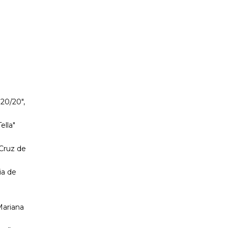
20/20",
ella"
 Cruz de
ia de
Mariana