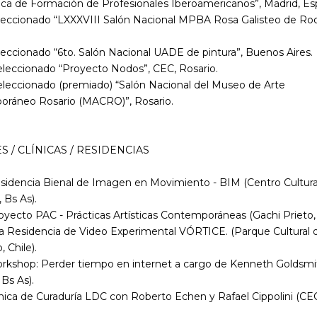
eca de Formación de Profesionales Iberoamericanos”, Madrid, Es
eleccionado “LXXXVIII Salón Nacional MPBA Rosa Galisteo de Rod
.
leccionado “6to. Salón Nacional UADE de pintura”, Buenos Aires.
eleccionado “Proyecto Nodos”, CEC, Rosario.
eleccionado (premiado) “Salón Nacional del Museo de Arte
ráneo Rosario (MACRO)”, Rosario.
S / CLÍNICAS / RESIDENCIAS
esidencia Bienal de Imagen en Movimiento - BIM (Centro Cultura
 Bs As).
oyecto PAC - Prácticas Artísticas Contemporáneas (Gachi Prieto, 
da Residencia de Video Experimental VÓRTICE. (Parque Cultural 
, Chile).
orkshop: Perder tiempo en internet a cargo de Kenneth Goldsmi
Bs As).
ínica de Curaduría LDC con Roberto Echen y Rafael Cippolini (CE