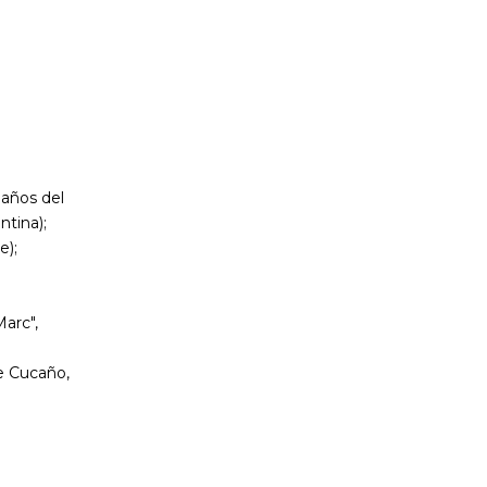
 años del
ntina);
e);
Marc",
e Cucaño,