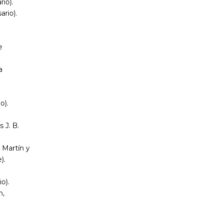
rio).
ario).
e
a
o).
 J. B.
 Martín y
).
o).
n,