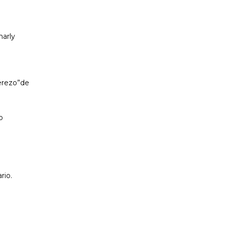
harly
cerezo”de
o
rio.