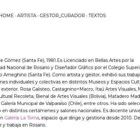
Ir al contenido principal
HOME
ARTISTA
GESTOR_CURADOR
TEXTOS
e Gómez (Santa Fe), 1981.Es Licenciado en Bellas Artes por la
ad Nacional de Rosario y Diseñador Gráfico por el Colegio Superi
o Ameghino (Santa Fe). Como artista y gestor, exhibió sus trabaj
nes individuales y colectivas en distintos Museos y Espacios Cult
l exterior. Rosa Galisteo, Castagnino+Macro, Itaú Artes Visuales
ltural Recoleta, Bienal de Artes Visuales (Bolivia), Matadero Mad
 Galería Municipal de Valparaíso (Chile), entre otros. Ha sido sele
en distintos certámenes y salones nacionales. Es docente univer
en
Galería La Toma
, espacio que dirige y gestiona desde 2010. D
 y trabaja en Rosario.