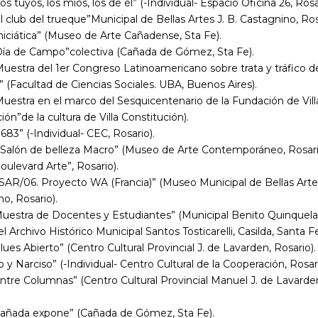
os tuyos, los míos, los de él” (-Individual- Espacio Oficina 26, Rosa
l club del trueque”Municipal de Bellas Artes J. B. Castagnino, Ros
niciática” (Museo de Arte Cañadense, Sta Fe).
Día de Campo”colectiva (Cañada de Gómez, Sta Fe).
uestra del 1er Congreso Latinoamericano sobre trata y tráfico d
 (Facultad de Ciencias Sociales. UBA, Buenos Aires).
uestra en el marco del Sesquicentenario de la Fundación de Vill
ión”de la cultura de Villa Constitución).
683” (-Individual- CEC, Rosario).
I Salón de belleza Macro” (Museo de Arte Contemporáneo, Rosari
oulevard Arte”, Rosario).
SAR/06. Proyecto WA (Francia)” (Museo Municipal de Bellas Artes
o, Rosario).
Muestra de Docentes y Estudiantes” (Municipal Benito Quinquela
 Archivo Histórico Municipal Santos Tosticarelli, Casilda, Santa Fe
lues Abierto” (Centro Cultural Provincial J. de Lavarden, Rosario).
o y Narciso” (-Individual- Centro Cultural de la Cooperación, Rosari
ntre Columnas” (Centro Cultural Provincial Manuel J. de Lavarde
Cañada expone” (Cañada de Gómez, Sta Fe).