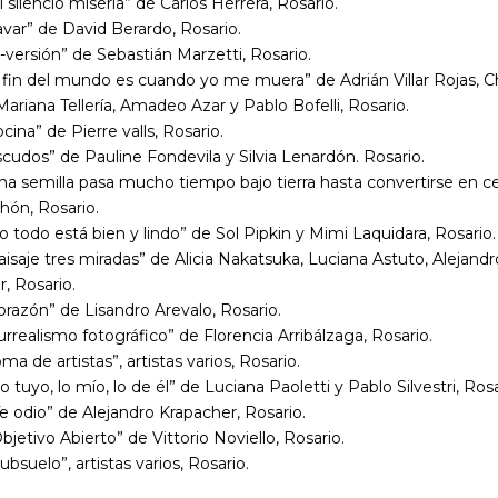
i silencio miseria” de Carlos Herrera, Rosario.
avar” de David Berardo, Rosario.
i-versión” de Sebastián Marzetti, Rosario.
l fin del mundo es cuando yo me muera” de Adrián Villar Rojas, C
Mariana Tellería, Amadeo Azar y Pablo Bofelli, Rosario.
ocina” de Pierre valls, Rosario.
scudos” de Pauline Fondevila y Silvia Lenardón. Rosario.
Una semilla pasa mucho tiempo bajo tierra hasta convertirse en 
hón, Rosario.
o todo está bien y lindo” de Sol Pipkin y Mimi Laquidara, Rosario.
aisaje tres miradas” de Alicia Nakatsuka, Luciana Astuto, Alejandr
, Rosario.
orazón” de Lisandro Arevalo, Rosario.
urrealismo fotográfico” de Florencia Arribálzaga, Rosario.
oma de artistas”, artistas varios, Rosario.
o tuyo, lo mío, lo de él” de Luciana Paoletti y Pablo Silvestri, Rosa
e odio” de Alejandro Krapacher, Rosario.
bjetivo Abierto” de Vittorio Noviello, Rosario.
ubsuelo”, artistas varios, Rosario.