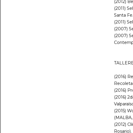
(2012) B
(2011) S
Santa Fe
(2011) Se
(2007) S
(2007) S
Contempo
TALLERE
(2016) R
Recoleta,
(2016) Pr
(2016) 2
Valparaíso
(2015) W
(MALBA, 
(2012) Cl
Rosario).