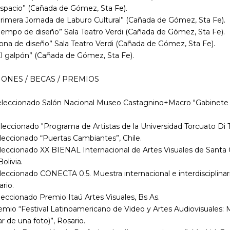
Espacio” (Cañada de Gómez, Sta Fe).
Primera Jornada de Laburo Cultural” (Cañada de Gómez, Sta Fe).
Tiempo de diseño” Sala Teatro Verdi (Cañada de Gómez, Sta Fe).
ona de diseño” Sala Teatro Verdi (Cañada de Gómez, Sta Fe).
El galpón” (Cañada de Gómez, Sta Fe).
IONES / BECAS / PREMIOS
eleccionado Salón Nacional
Museo Castagnino+Macro "Gabinete 
leccionado "Programa de Artistas de la Universidad Torcuato Di T
leccionado “Puertas Cambiantes”, Chile.
eleccionado XX BIENAL Internacional de Artes Visuales de Santa
Bolivia.
leccionado CONECTA 0.5. Muestra internacional e interdisciplinar
ario.
leccionado Premio Itaú Artes Visuales, Bs As.
emio “Festival Latinoamericano de Video y Artes Audiovisuales: 
ar de una foto)”, Rosario.