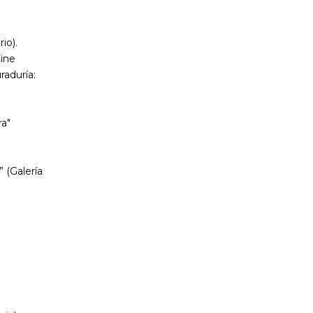
io).
Cine
aduría:
ra"
 (Galería