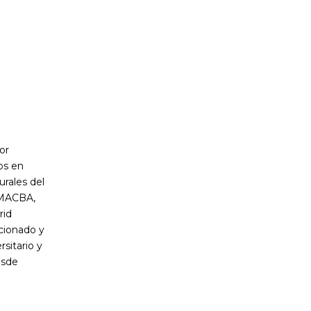
or
os en
urales del
, MACBA,
rid
ccionado y
sitario y
esde