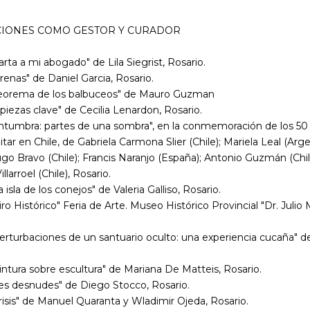
CIONES COMO GESTOR Y CURADOR
arta a mi abogado" de Lila Siegrist
, Rosario.
irenas" de Daniel Garcia
, Rosario.
Teorema de los balbuceos" de Mauro Guzman
 piezas clave" de Cecilia Lenardon
, Rosario.
Antumbra: partes de una sombra", en la conmemoración de los 50
itar en Chile, de Gabriela Carmona Slier (Chile); Mariela Leal (Arge
go Bravo (Chile); Francis Naranjo (España); Antonio Guzmán (Chil
llarroel (Chile), Rosario.
a isla de los conejos" de Valeria Galliso
, Rosario.
iro Histórico" Feria de Arte. Museo Histórico Provincial "Dr. Julio 
erturbaciones de un santuario oculto: una experiencia cucaña" d
intura sobre escultura" de Mariana De Matteis, Rosario.
Les desnudes" de Diego Stocco, Rosario.
risis" de Manuel Quaranta y Wladimir Ojeda, Rosario.