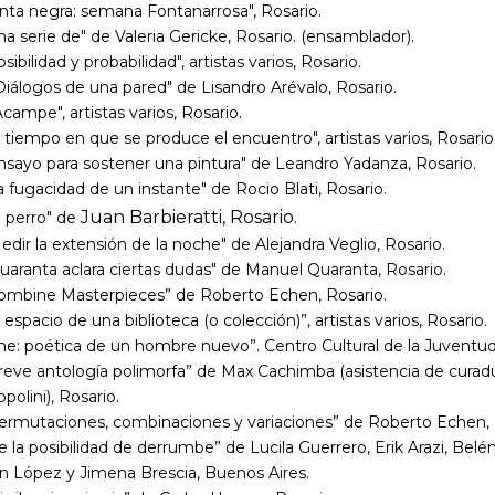
inta negra: semana Fontanarrosa", Rosario.
na serie de" de Valeria Gericke, Rosario. (ensamblador).
sibilidad y probabilidad", artistas varios, Rosario.
iálogos de una pared" de Lisandro Arévalo, Rosario.
campe", artistas varios, Rosario.
l tiempo en que se produce el encuentro", artistas varios, Rosario
Ensayo para sostener una pintura" de Leandro Yadanza, Rosario.
a fugacidad de un instante" de Rocio Blati, Rosario.
Juan Barbieratti, Rosario.
l perro" de
edir la extensión de la noche" de Alejandra Veglio, Rosario.
uaranta aclara ciertas dudas" de Manuel Quaranta, Rosario.
Combine Masterpieces” de Roberto Echen, Rosario.
l espacio de una biblioteca (o colección)”, artistas varios, Rosario.
he: poética de un hombre nuevo”. Centro Cultural de la Juventud
Breve antología polimorfa” de Max Cachimba (asistencia de curad
polini), Rosario.
Permutaciones, combinaciones y variaciones” de Roberto Echen, 
e la posibilidad de derrumbe” de Lucila Guerrero, Erik Arazi, Belé
n López y Jimena Brescia, Buenos Aires.