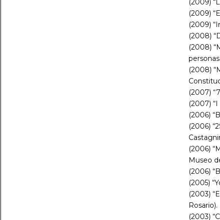
(2009) “L
(2009) “E
(2009) “I
(2008) “
(2008) “M
personas”
(2008) “M
Constituc
(2007) “7
(2007) “
(2006) “B
(2006) “2
Castagnin
(2006) “
Museo del
(2006) “B
(2005) “Y
(2003) “E
Rosario).
(2003) “