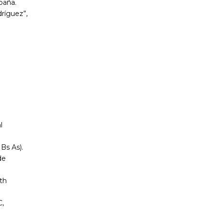
paña.
ríguez”,
l
Bs As).
de
th
C,