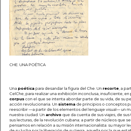
CHE: UNA POÉTICA
Una
poética
para desandar la figura del Che. Un
recorte
, a pa
CelChe, para realizar una exhibición inconclusa, insuficiente, 
corpus
con el que se intenta abordar parte de su vida, de su p
acción revolucionaria. Un
sistema
de principios o conceptos para
reescribir —a partir de los elementos del lenguaje visual— un m
nuestra ciudad. Un
archivo
que da cuenta de sus viajes, de sus t
sus lecturas, de la revolución cubana; a partir de núcleos que se
pensamos en relación a su misión internacionalista: su mayor 
de su lucha por la liberación de su tierra, aquella por la que es